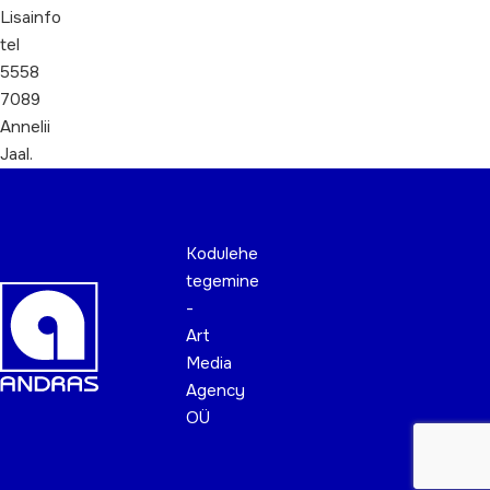
Lisainfo
tel
5558
7089
Annelii
Jaal.
Kodulehe
tegemine
-
Art
Media
Agency
OÜ