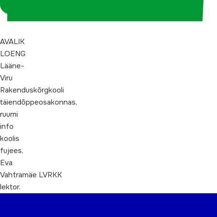
koordinaatorina
AVALIK
LOENG
Lääne-
Viru
Rakenduskõrgkooli
täiendõppeosakonnas,
ruumi
info
koolis
fujees,
Eva
Vahtramäe LVRKK
lektor.