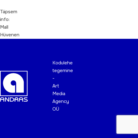
Täpsem
info:
Mall
Hüvenen
Kodulehe
tegemine
-
Art
Media
Agency
OÜ