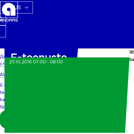
RUS
V
An
E-teenuste
Домашняя
m
L
20.10.2016 07:00 - 08:00
страница
kasutamise
ALWs
õpetus
E-
teenuste
kasutamise
õpetus
Logi sisse
koordinaatorina