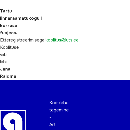
Tartu
linnaraamatukogu I
korruse
fuajees.
Etteregistreerimisega
koolitus@luts.ee
Koolituse
viib
läbi
Jana
Raidma
Kodulehe
tegemine
-
Art