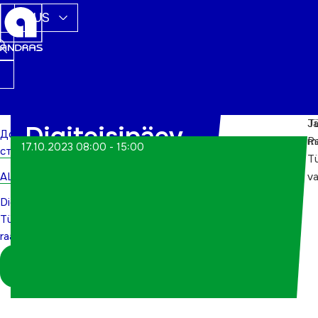
RUS
Jä
Tü
Digiteisipäev
Домашняя
m
R
17.10.2023 08:00 - 15:00
страница
Tü
Türi
ALWs
va
raamatukogus
Digiteisipäev
Türi
raamatukogus
Logi sisse
koordinaatorina