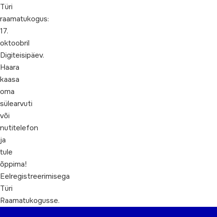
Türi
raamatukogus:
17.
oktoobril
Digiteisipäev.
Haara
kaasa
oma
sülearvuti
või
nutitelefon
ja
tule
õppima!
Eelregistreerimisega
Türi
Raamatukogusse.