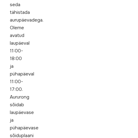
seda
tähistada
aurupäevadega.
Oleme
avatud
laupäeval
11:00-
18:00
ja
pühapäeval
11:00-
17:00.
Aururong
sõidab
laupäevase
ja
pühapäevase
sõiduplaani