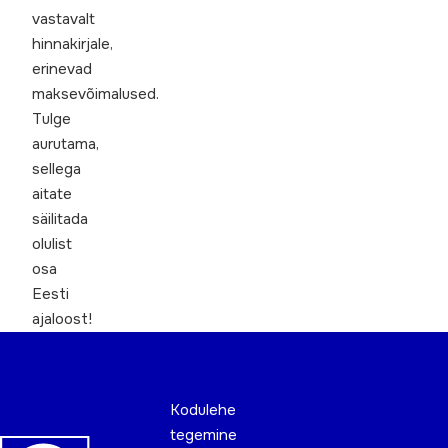
vastavalt
hinnakirjale,
erinevad
maksevõimalused.
Tulge
aurutama,
sellega
aitate
säilitada
olulist
osa
Eesti
ajaloost!
Kodulehe
tegemine