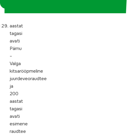
koordinaatorina
aastat
tagasi
avati
Pärnu
–
Valga
kitsarööpmeline
juurdeveoraudtee
ja
200
aastat
tagasi
avati
esimene
raudtee