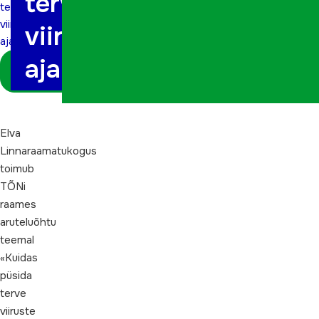
terve
terve
viiruste
viiruste
ajal»
ajal»
Logi sisse
koordinaatorina
Elva
Linnaraamatukogus
toimub
TÕNi
raames
aruteluõhtu
teemal
«Kuidas
püsida
terve
viiruste