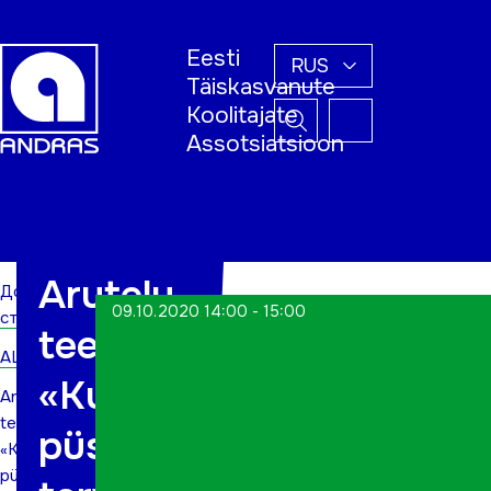
Eesti
RUS
Täiskasvanute
Koolitajate
Assotsiatsioon
Домашняя
страница
Arutelu
Домашняя
09.10.2020 14:00 - 15:00
страница
teemal
ALWs
«Kuidas
Arutelu
teemal
püsida
«Kuidas
püsida