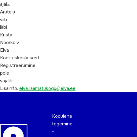
ajal».
Arutelu
viib
läbi
Krista
Noorkõiv
Elva
Koolituskeskusest.
Registreerumine
pole
vajalik.
Lisainfo:
elva.raamatukogu@elva.ee
.
Kodulehe
tegemine
-