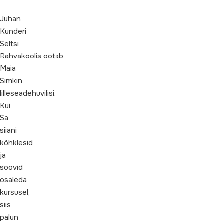
Juhan
Kunderi
Seltsi
Rahvakoolis ootab
Maia
Simkin
lilleseadehuvilisi.
Kui
Sa
siiani
kõhklesid
ja
soovid
osaleda
kursusel,
siis
palun