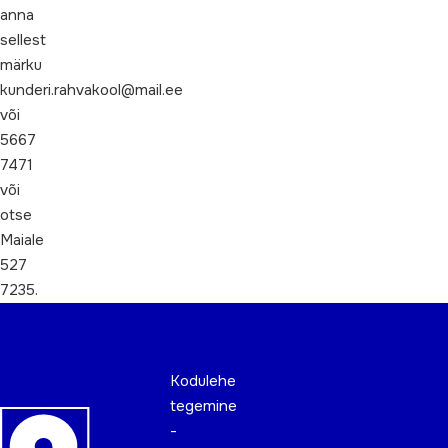
anna
sellest
märku
kunderi.rahvakool@mail.ee
või
5667
7471
või
otse
Maiale
527
7235.
Kodulehe
tegemine
-