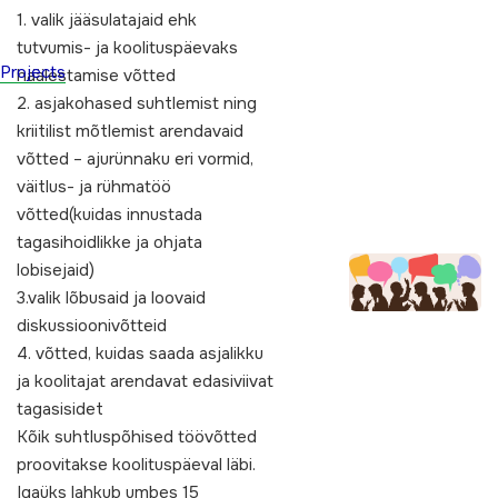
1. valik jääsulatajaid ehk
tutvumis- ja koolituspäevaks
Projects
häälestamise võtted
2. asjakohased suhtlemist ning
kriitilist mõtlemist arendavaid
võtted – ajurünnaku eri vormid,
väitlus- ja rühmatöö
võtted(kuidas innustada
tagasihoidlikke ja ohjata
lobisejaid)
3.valik lõbusaid ja loovaid
diskussioonivõtteid
4. võtted, kuidas saada asjalikku
ja koolitajat arendavat edasiviivat
tagasisidet
Kõik suhtluspõhised töövõtted
proovitakse koolituspäeval läbi.
Igaüks lahkub umbes 15