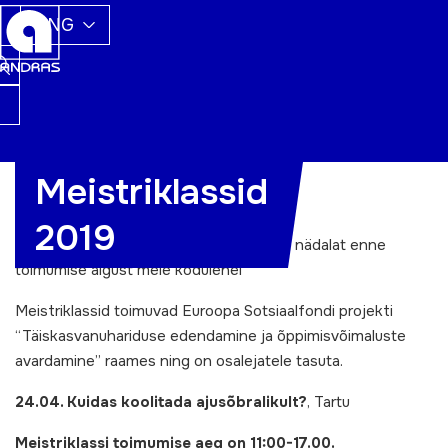
ENG
Meistriklassid
Meistriklasside kalender 2019
2019
Meistriklassidesse registreeruda saab 3 nädalat enne
toimumise algust meie kodulehel
Meistriklassid toimuvad Euroopa Sotsiaalfondi projekti
“Täiskasvanuhariduse edendamine ja õppimisvõimaluste
avardamine” raames ning on osalejatele tasuta.
24.04. Kuidas koolitada ajusõbralikult?
, Tartu
Meistriklassi toimumise aeg on 11:00-17.00.