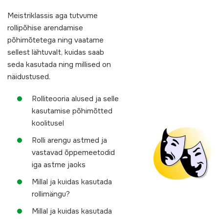
Meistriklassis aga tutvume
rollipõhise arendamise
põhimõtetega ning vaatame
sellest lähtuvalt, kuidas saab
seda kasutada ning millised on
näidustused.
Rolliteooria alused ja selle
kasutamise põhimõtted
koolitusel
Rolli arengu astmed ja
vastavad õppemeetodid
iga astme jaoks
Millal ja kuidas kasutada
rollimängu?
Millal ja kuidas kasutada