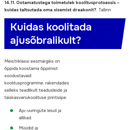
14.11. Ootamatustega toimetulek koolitusprotsessis –
kuidas taltsutada oma sisemist draakonit?
, Tallinn
Kuidas koolitada
ajusõbralikult?
Meistriklassi eesmärgiks on
õppida koostama õppimist
soodustavaid
koolitusprogramme, rakendades
selleks teadlikult teadusleide ja
täiskasvanukoolituse printsiipe.
Aju-uuringute leiud ja
allikad.
Müüdid ja