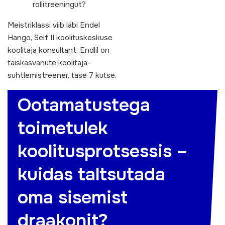
rollitreeningut?
Meistriklassi viib läbi Endel
Hango, Self II koolituskeskuse
koolitaja konsultant. Endlil on
täiskasvanute koolitaja-
suhtlemistreener, tase 7 kutse.
Ootamatustega
toimetulek
koolitusprotsessis –
kuidas taltsutada
oma sisemist
draakonit?