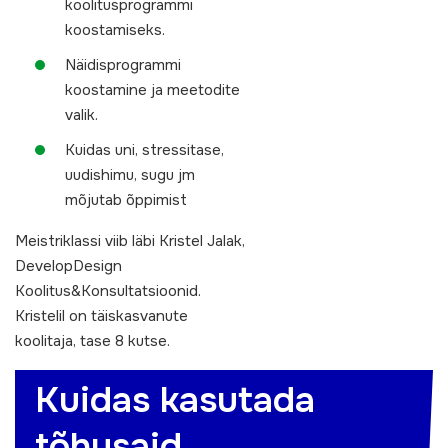
koolitusprogrammi
koostamiseks.
Näidisprogrammi
koostamine ja meetodite
valik.
Kuidas uni, stressitase,
uudishimu, sugu jm
mõjutab õppimist
Meistriklassi viib läbi Kristel Jalak,
DevelopDesign
Koolitus&Konsultatsioonid.
Kristelil on täiskasvanute
koolitaja, tase 8 kutse.
Kuidas kasutada
tõhusaid