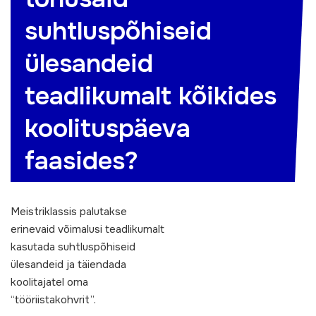
suhtluspõhiseid
ülesandeid
teadlikumalt kõikides
koolituspäeva
faasides?
Meistriklassis palutakse
erinevaid võimalusi teadlikumalt
kasutada suhtluspõhiseid
ülesandeid ja täiendada
koolitajatel oma
“tööriistakohvrit”.