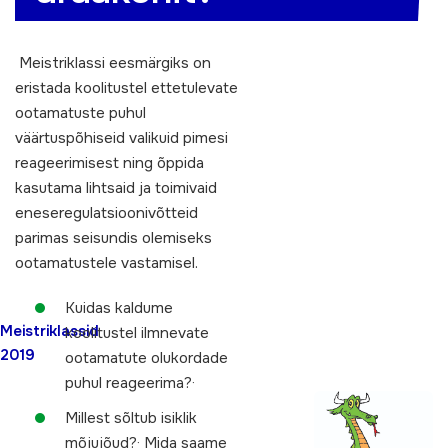
Meistriklassi eesmärgiks on
eristada koolitustel ettetulevate
ootamatuste puhul
väärtuspõhiseid valikuid pimesi
reageerimisest ning õppida
kasutama lihtsaid ja toimivaid
eneseregulatsioonivõtteid
parimas seisundis olemiseks
ootamatustele vastamisel.
Kuidas kaldume
Meistriklassid
koolitustel ilmnevate
2019
ootamatute olukordade
puhul reageerima?·
Millest sõltub isiklik
mõjujõud?· Mida saame