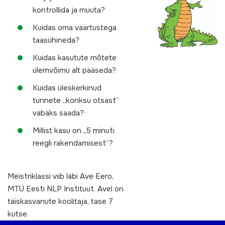
kontrollida ja muuta?·
Kuidas oma väärtustega
taasühineda?·
Kuidas kasutute mõtete
ülemvõimu alt pääseda?·
Kuidas üleskerkinud
tunnete „konksu otsast“
vabaks saada?·
Millist kasu on „5 minuti
reegli rakendamisest“?
Meistriklassi viib läbi Ave Eero,
MTÜ Eesti NLP Instituut. Avel on
täiskasvanute koolitaja, tase 7
kutse.