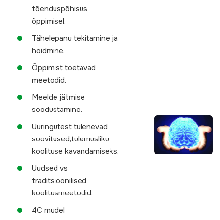
tõenduspõhisus
õppimisel.
Tähelepanu tekitamine ja
hoidmine.
Õppimist toetavad
meetodid.
Meelde jätmise
soodustamine.
Uuringutest tulenevad
soovitused,tulemusliku
koolituse kavandamiseks.
Uudsed vs
traditsioonilised
koolitusmeetodid.
4C mudel