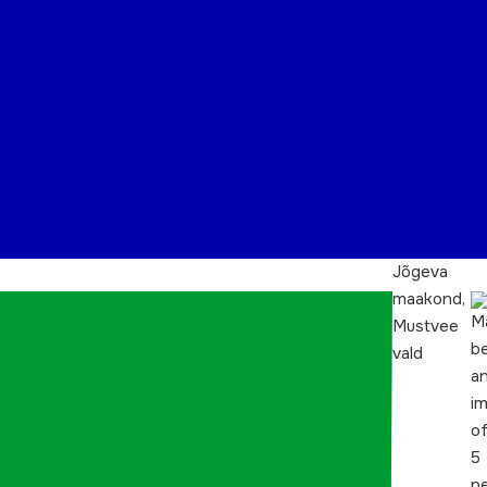
Jõgeva
maakond,
Mustvee
vald