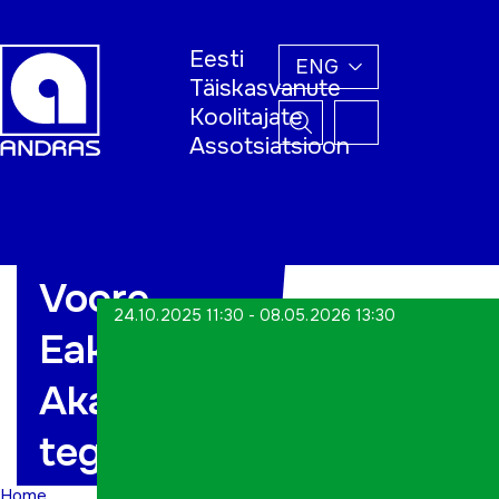
Eesti
ENG
Täiskasvanute
Koolitajate
Assotsiatsioon
Home
Voore
24.10.2025 11:30 - 08.05.2026 13:30
Eakate
Akadeemia
tegevused
Home