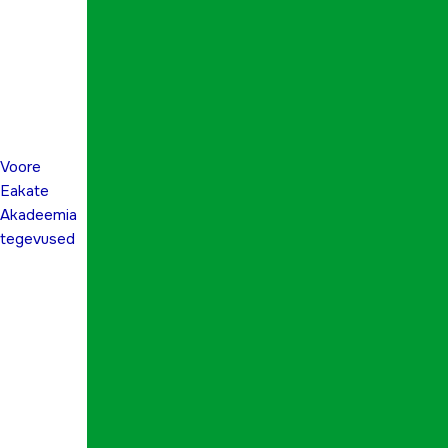
Voore
Eakate
Akadeemia
tegevused