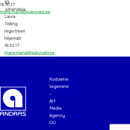
10
16.10.17
Juhendaja
maria.mand@sakuvald.ee
Laura
Telling,
registreeri
hiljemalt
16.10.17
maria.mand@sakuvald.ee
Kodulehe
tegemine
-
Art
Media
Agency
OÜ