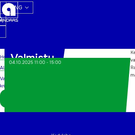
ENG
K
Valmistu
Home
va
04.10.2025 11:00 - 15:00
R
ALWs
kriisiks
m
Valmistu
kriisiks
Logi sisse
koordinaatorina