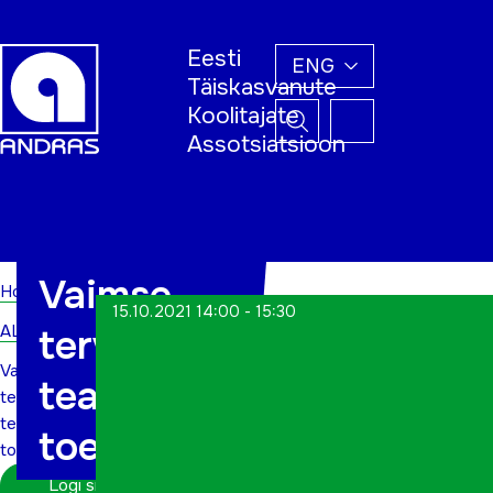
Eesti
ENG
Täiskasvanute
Koolitajate
Assotsiatsioon
Home
Vaimse
Home
15.10.2021 14:00 - 15:30
ALWs
tervise
Vaimse
teadlik
tervise
teadlik
toetamine
toetamine
Logi sisse