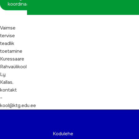
koordinaatorina
Vaimse
tervise
teadlik
toetamine
Kuressaare
Rahvaülikool
Ly
Kallas,
kontakt
–
kool@ktg.edu.ee
Kodulehe