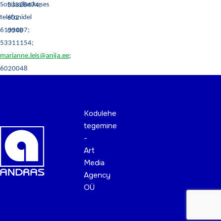
Sotsiaalkeskuses
53328474;
telefonidel
602
6199007;
0048
53311154;
marianne.leis@anija.ee
;
6020048
Kodulehe
tegemine
-
Art
Media
Agency
OÜ