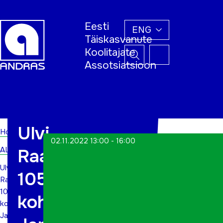
Eesti
ENG
Täiskasvanute
Koolitajate
Assotsiatsioon
Home
Ulvi
Home
02.11.2022 13:00 - 16:00
ALWs
Raamatukogu
Ulvi
105,
Raamatukogu
105,
kohtumine
kohtumine
Janika