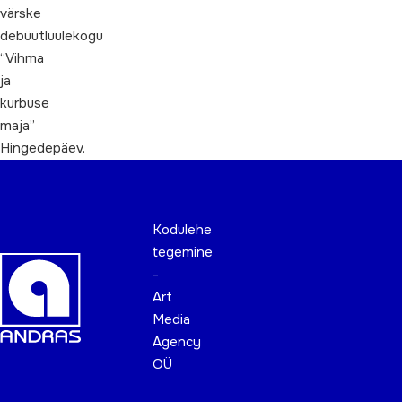
värske
debüütluulekogu
“Vihma
ja
kurbuse
maja”
Hingedepäev.
Kodulehe
tegemine
-
Art
Media
Agency
OÜ