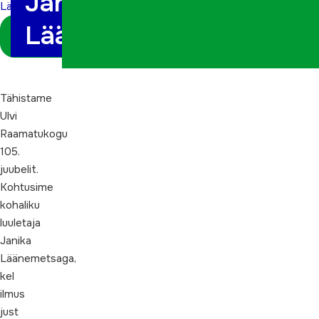
Janika
Läänemetsaga
Läänemetsaga
Logi sisse
koordinaatorina
Tähistame
Ulvi
Raamatukogu
105.
juubelit.
Kohtusime
kohaliku
luuletaja
Janika
Läänemetsaga,
kel
ilmus
just