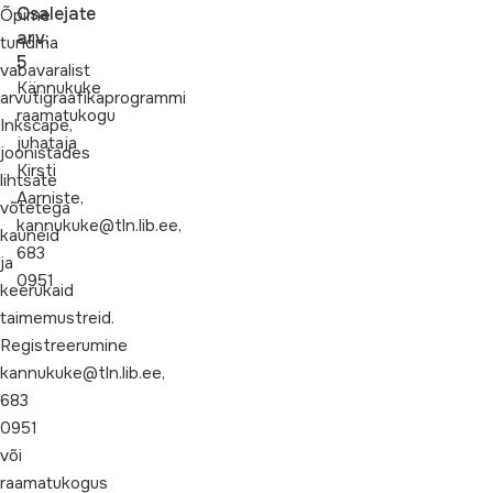
Osalejate
Õpime
arv:
tundma
5
vabavaralist
Kännukuke
arvutigraafikaprogrammi
raamatukogu
Inkscape,
juhataja
joonistades
Kirsti
lihtsate
Aarniste,
võtetega
kannukuke@tln.lib.ee,
kauneid
683
ja
0951
keerukaid
taimemustreid.
Registreerumine
kannukuke@tln.lib.ee,
683
0951
või
raamatukogus