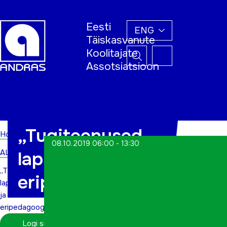
Eesti
ENG
Täiskasvanute
Koolitajate
Assotsiatsioon
Home
„Tugiteenused
Home
08.10.2019 06:00 - 13:30
ALWs
lapsele ja
„Tugiteenused
eripedagoogika“
lapsele
ja
eripedagoogika“
Logi sisse