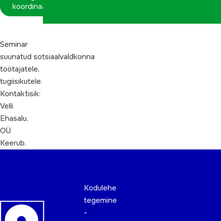
koordinaatorina
Seminar
suunatud sotsiaalvaldkonna
töötajatele,
tugiisikutele.
Kontaktisik:
Velli
Ehasalu,
OÜ
Keerub.
Kodulehe
tegemine
-