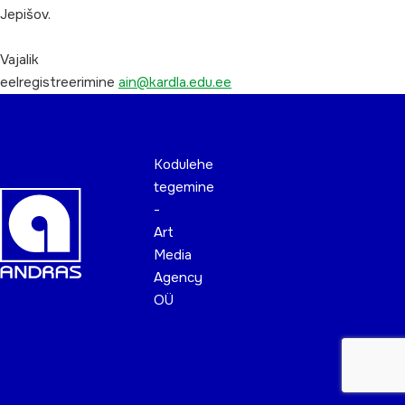
Jepišov.
Vajalik
eelregistreerimine
ain@kardla.edu.ee
Kodulehe
tegemine
-
Art
Media
Agency
OÜ