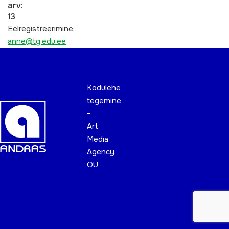
arv:
13
Eelregistreerimine:
anne@tg.edu.ee
Kodulehe
tegemine
-
Art
Media
Agency
OÜ