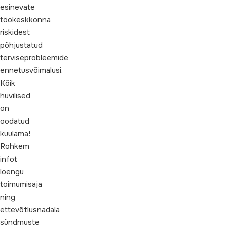
esinevate
töökeskkonna
riskidest
põhjustatud
terviseprobleemide
ennetusvõimalusi.
Kõik
huvilised
on
oodatud
kuulama!
Rohkem
infot
loengu
toimumisaja
ning
ettevõtlusnädala
sündmuste