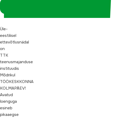
Logi sisse
koordinaatorina
Üle-
eestilisel
ettevõtlusnädal
on
TTK
teenusmajanduse
instituudis
Mõdrikul
TÖÖKESKKONNA
KOLMAPÄEV!
Avatud
loenguga
esineb
pikaaegse