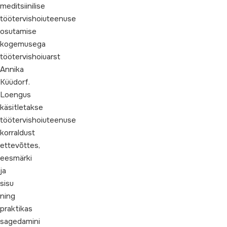
meditsiinilise
töötervishoiuteenuse
osutamise
kogemusega
töötervishoiuarst
Annika
Küüdorf.
Loengus
käsitletakse
töötervishoiuteenuse
korraldust
ettevõttes,
eesmärki
ja
sisu
ning
praktikas
sagedamini