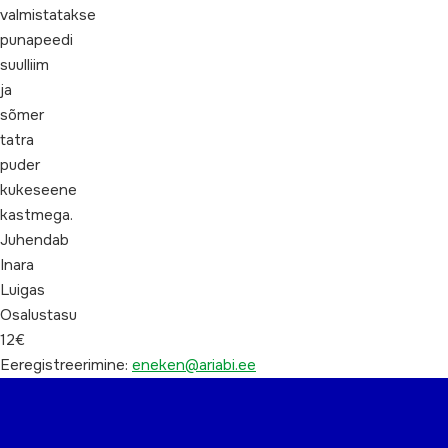
valmistatakse
punapeedi
suulliim
ja
sõmer
tatra
puder
kukeseene
kastmega.
Juhendab
Inara
Luigas
Osalustasu
12€
Eeregistreerimine:
eneken@ariabi.ee