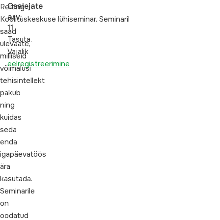
Osalejate
Reiting
arv:
Koolituskeskuse
lühiseminar. Seminaril
11
saad
Tasuta.
ülevaate,
Vajalik
milliseid
eelregistreerimine
võimalusi
tehisintellekt
pakub
ning
kuidas
seda
enda
igapäevatöös
ära
kasutada.
Seminarile
on
oodatud