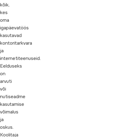
kõik,
kes
oma
igapäevatöös
kasutavad
kontoritarkvara
ja
internetiteenuseid.
Eelduseks
on
arvuti
või
nutiseadme
kasutamise
võimalus
ja
oskus.
Koolitaja