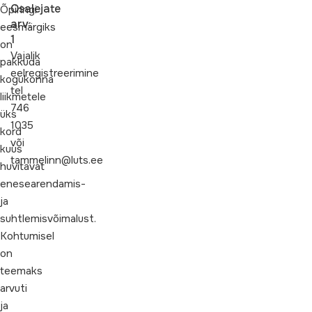
Osalejate
Õpiringi
arv:
eesmärgiks
1
on
Vajalik
pakkuda
eelregistreerimine
kogukonna
tel
liikmetele
746
üks
1035
kord
või
kuus
tammelinn@luts.ee
huvitavat
enesearendamis-
ja
suhtlemisvõimalust.
Kohtumisel
on
teemaks
arvuti
ja