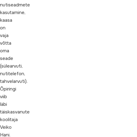
nutiseadmete
kasutamine,
kaasa
on
vaja
võtta
oma
seade
(sülearvuti,
nutitelefon,
tahvelarvuti).
Õpiringi
viib
läbi
täiskasvanute
koolitaja
Veiko
Hani.