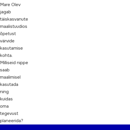
Mare Olev
jagab
täiskasvanute
maalistuudios
õpetust
värvide
kasutamise
kohta.
Milliseid nippe
saab
maalimisel
kasutada
ning
kuidas
oma
tegevust
planeerida?