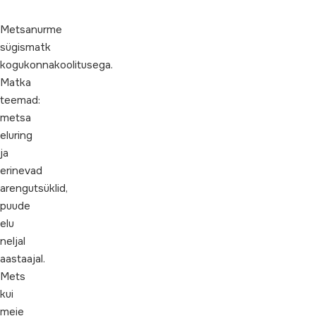
Metsanurme
sügismatk
kogukonnakoolitusega.
Matka
teemad:
metsa
eluring
ja
erinevad
arengutsüklid,
puude
elu
neljal
aastaajal.
Mets
kui
meie