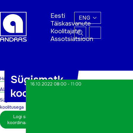
Eesti
ENG
Täiskasvanute
Koolitajate
Assotsiatsioon
Home
Sügismatk
Home
16.10.2022 08:00 - 11:00
ALWs
koolitusega
Sügismatk
koolitusega
Logi sisse
koordinaatorina