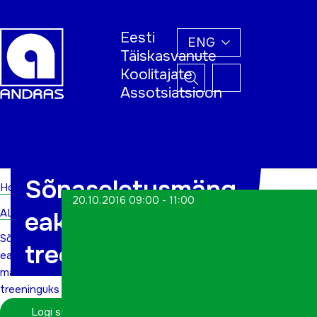
Eesti
ENG
Täiskasvanute
Koolitajate
Assotsiatsioon
Home
Sõnaseletusmäng
Home
20.10.2016 09:00 - 11:00
ALWs
eakatele mälu
Sõnaseletusmäng
treeninguks
eakatele
mälu
treeninguks
Logi sisse