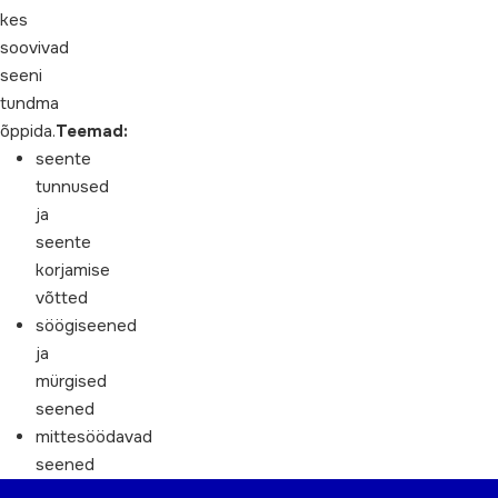
kes
soovivad
seeni
tundma
õppida.
Teemad:
seente
tunnused
ja
seente
korjamise
võtted
söögiseened
ja
mürgised
seened
mittesöödavad
seened