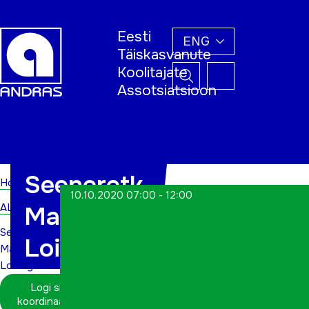
Eesti
ENG
Täiskasvanute
Koolitajate
Assotsiatsioon
Home
Seeneretk
Home
10.10.2020 07:00 - 12:00
ALWs
Marje
Seeneretk
Loidega
Marje
Loidega
Logi sisse
koordinaatorina