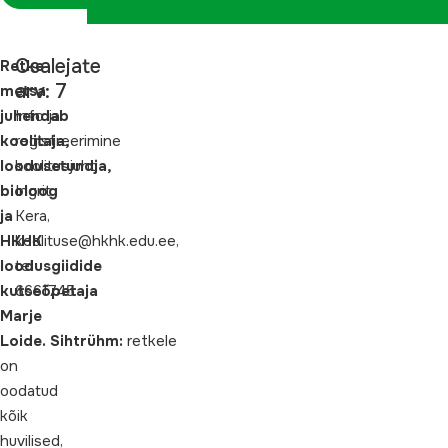
Osalejate
Retke
arv: 7
metsa
juhendab
Info ja
koolitaja,
registreerimine
loodusetundja,
koolitusjuht
bioloog
Ingrit
ja
Kera,
HKHK
koolituse@hkhk.edu.ee,
loodusgiidide
tel
kutseõpetaja
6661745
Marje
Loide.
Sihtrühm:
retkele
on
oodatud
kõik
huvilised,