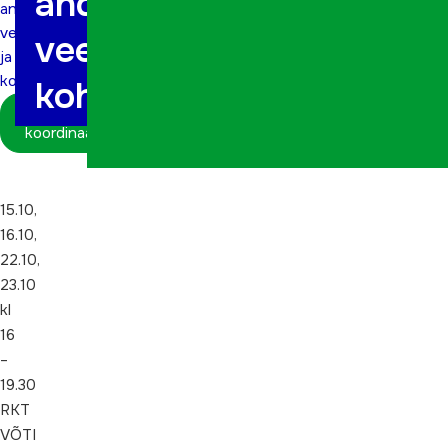
andmetöötlus
andmetöötlus
veebis
veebis ja
ja
kohapeal
kohapeal
Logi sisse
koordinaatorina
15.10,
16.10,
22.10,
23.10
kl
16
–
19.30
RKT
VÕTI