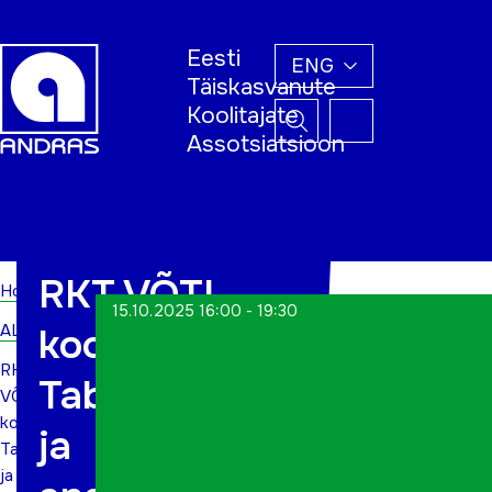
Eesti
ENG
Täiskasvanute
Koolitajate
Assotsiatsioon
Home
RKT VÕTI
Home
15.10.2025 16:00 - 19:30
ALWs
koolitus
RKT
Tabelarvutus
VÕTI
koolitus
ja
Tabelarvutus
ja