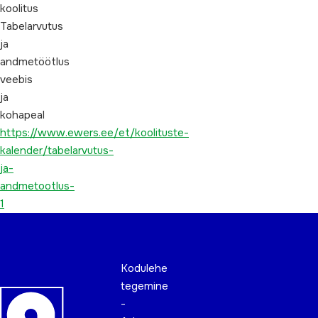
koolitus
Tabelarvutus
ja
andmetöötlus
veebis
ja
kohapeal
https://www.ewers.ee/et/koolituste-
kalender/tabelarvutus-
ja-
andmetootlus-
1
Kodulehe
tegemine
-