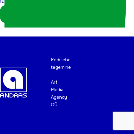
töötajatele
Logi sisse
koordinaatorina
Kodulehe
tegemine
-
Art
Media
Agency
OÜ