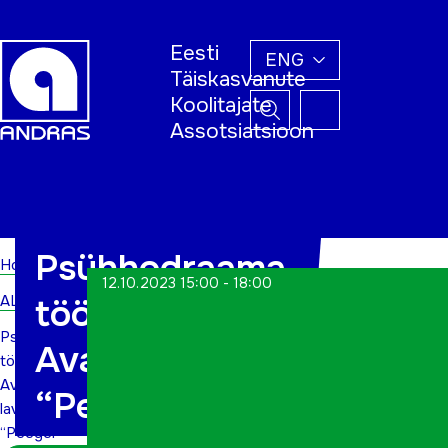
Eesti
ENG
Täiskasvanute
Koolitajate
Assotsiatsioon
Home
Psühhodraama
Home
12.10.2023 15:00 - 18:00
ALWs
töötuba.
Psühhodraama
Avatud lava
töötuba.
Avatud
“Peegel”
lava
“Peegel”