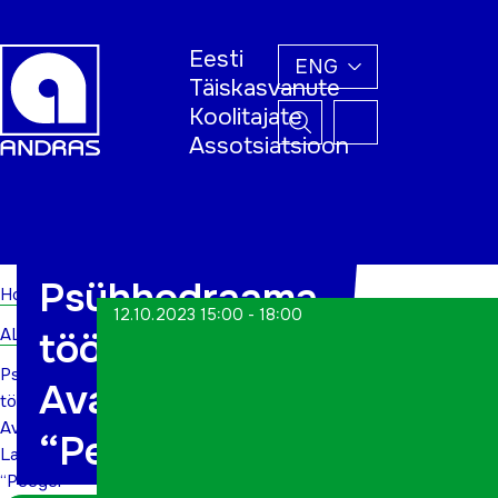
Eesti
ENG
Täiskasvanute
Koolitajate
Assotsiatsioon
Home
Psühhodraama
Home
12.10.2023 15:00 - 18:00
ALWs
töötuba.
Psühhodraama
Avatud Lava
töötuba.
Avatud
“Peegel”
Lava
“Peegel”