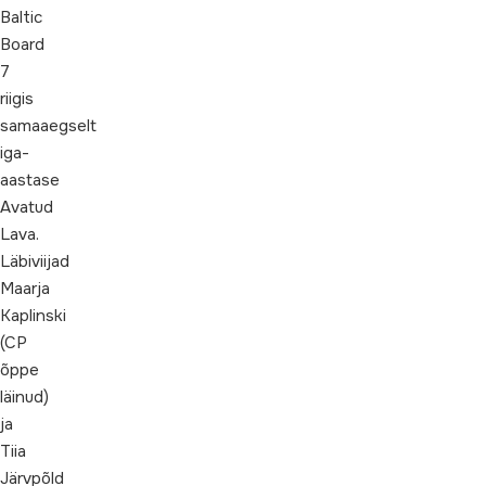
Baltic
Board
7
riigis
samaaegselt
iga-
aastase
Avatud
Lava.
Läbiviijad
Maarja
Kaplinski
(CP
õppe
läinud)
ja
Tiia
Järvpõld