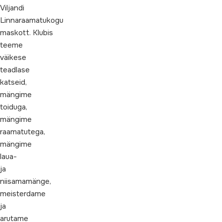
Viljandi
Linnaraamatukogu
maskott. Klubis
teeme
väikese
teadlase
katseid,
mängime
toiduga,
mängime
raamatutega,
mängime
laua-
ja
niisamamänge,
meisterdame
ja
arutame