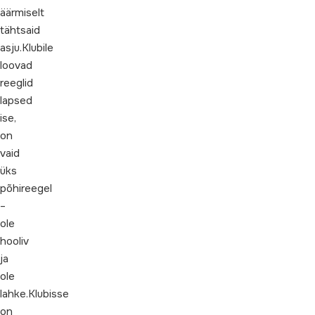
äärmiselt
tähtsaid
asju.Klubile
loovad
reeglid
lapsed
ise,
on
vaid
üks
põhireegel
–
ole
hooliv
ja
ole
lahke.Klubisse
on