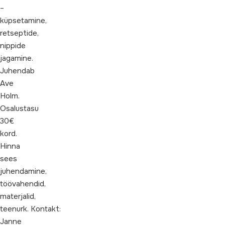
–
küpsetamine,
retseptide,
nippide
jagamine.
Juhendab
Ave
Holm.
Osalustasu
30€
kord.
Hinna
sees
juhendamine,
töövahendid,
materjalid,
teenurk. Kontakt:
Janne