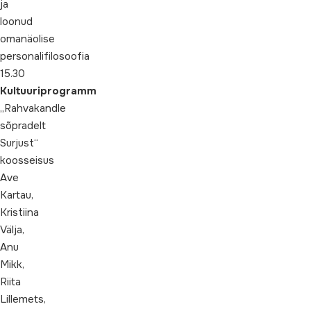
ja
loonud
omanäolise
personalifilosoofia
15.30
Kultuuriprogramm
„Rahvakandle
sõpradelt
Surjust“
koosseisus
Ave
Kartau,
Kristiina
Välja,
Anu
Mikk,
Riita
Lillemets,