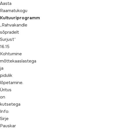
Aasta
Raamatukogu
Kultuuriprogramm
„Rahvakandle
sõpradelt
Surjust“
16.15
Kohtumine
mõttekaaslastega
ja
pidulik
lõpetamine.
Üritus
on
kutsetega
Info:
Sirje
Pauskar