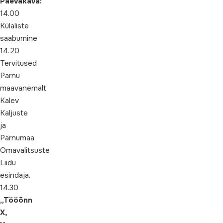
Päevakava:
14.00
Külaliste
saabumine
14.20
Tervitused
Pärnu
maavanemalt
Kalev
Kaljuste
ja
Pärnumaa
Omavalitsuste
Liidu
esindaja.
14.30
„
Tööõnn
X,