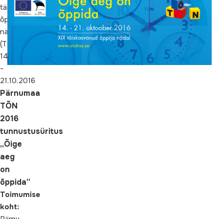
arv:
täiskasvanud
47
õppija
Üritus
nädal
on
(TÕN)
kutsetega
14.10.
–
21.10.2016
Pärnumaa
TÕN
2016
tunnustusüritus
„Õige
aeg
on
õppida“
Toimumise
koht: