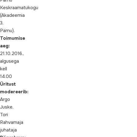
Pärnu
Keskraamatukogu
(Akadeemia
3,
Pärnu).
Toimumise
aeg:
21.10.2016.,
algusega
kell
14.00
Üritust
modereerib:
Argo
Juske,
Tori
Rahvamaja
juhataja