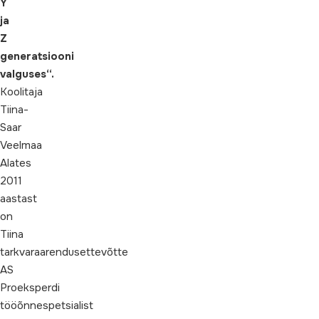
Y
ja
Z
generatsiooni
valguses“.
Koolitaja
Tiina-
Saar
Veelmaa
Alates
2011
aastast
on
Tiina
tarkvaraarendusettevõtte
AS
Proeksperdi
tööõnnespetsialist