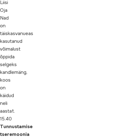
Liisi
Oja
Nad
on
täiskasvanueas
kasutanud
võimalust
õppida
selgeks
kandlemäng,
koos
on
käidud
neli
aastat.
15.40
Tunnustamise
tseremoonia