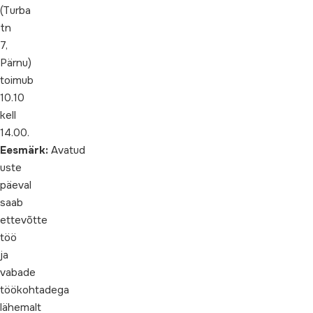
(Turba
tn
7,
Pärnu)
toimub
10.10
kell
14.00.
Eesmärk:
Avatud
uste
päeval
saab
ettevõtte
töö
ja
vabade
töökohtadega
lähemalt