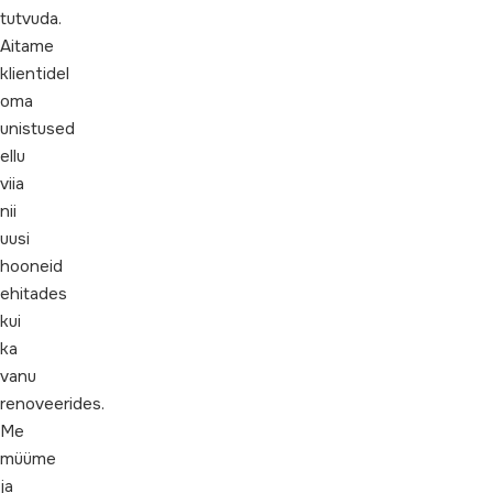
tutvuda.
Aitame
klientidel
oma
unistused
ellu
viia
nii
uusi
hooneid
ehitades
kui
ka
vanu
renoveerides.
Me
müüme
ja