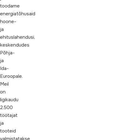
toodame
energiatõhusaid
hoone-
ja
ehituslahendusi,
keskendudes
Põhja-
ja
Ida-
Euroopale.
Meil
on
ligikaudu
2.500
töötajat
ja
tooteid
valmistatakse