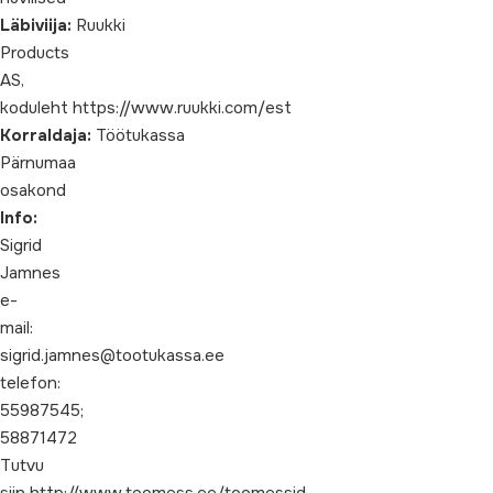
Läbiviija:
Ruukki
Products
AS,
koduleht https://www.ruukki.com/est
Korraldaja:
Töötukassa
Pärnumaa
osakond
Info:
Sigrid
Jamnes
e-
mail:
sigrid.jamnes@tootukassa.ee
telefon:
55987545;
58871472
Tutvu