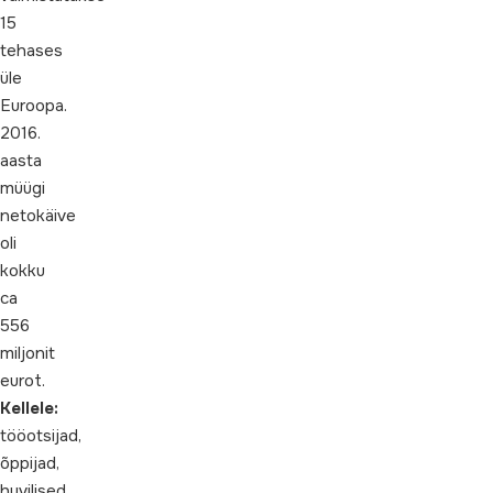
15
tehases
üle
Euroopa.
2016.
aasta
müügi
netokäive
oli
kokku
ca
556
miljonit
eurot.
Kellele:
tööotsijad,
õppijad,
huvilised