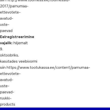
siin http://www.toomess.ee/toomessid-
2017/parnumaa-
ettevotete-
avatud-
uste-
paevad
Eelregistreerimine
vajalik:
hiljemalt
9.
oktoobriks,
kasutades veebivormi
siin https://www.tootukassa.ee/content/parnumaa-
ettevotete-
avatud-
uste-
paevad-
ruukki-
products