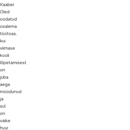
Kaaber.
Oled
oodatud
osalema
töötoas,
kui
viimase
kooli
lõpetamisest
on
juba
aega
möödunud
ja
sul
on
väike
huvi