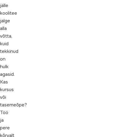
jälle
koolitee
jalge
alla
võtta,
kuid
tekkinud
on
hulk
agasid.
Kas
kursus
või
tasemeõpe?
Töö
ja
pere
kõrvalt