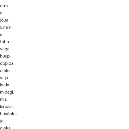
eriti
ei
jõua…
Enam
ei
taha
väga
huupi
õppida,
oleks
vaja
leida
midagi,
mis
kindlalt
huvitaks
ja
oleks