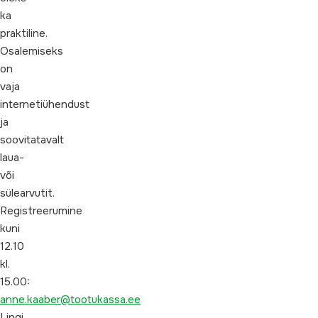
ka
praktiline.
Osalemiseks
on
vaja
internetiühendust
ja
soovitatavalt
laua-
või
sülearvutit.
Registreerumine
kuni
12.10
kl.
15.00:
anne.kaaber@tootukassa.ee
Lingi