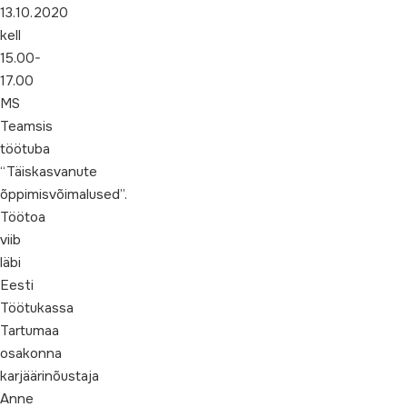
13.10.2020
kell
15.00-
17.00
MS
Teamsis
töötuba
“Täiskasvanute
õppimisvõimalused”.
Töötoa
viib
läbi
Eesti
Töötukassa
Tartumaa
osakonna
karjäärinõustaja
Anne