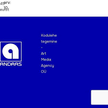
arv:
45
10
eurot
Kodulehe
tegemine
-
Art
Media
Agency
OÜ