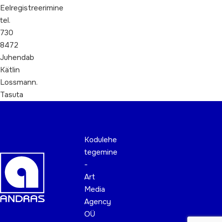
Eelregistreerimine
tel.
730
8472
Juhendab
Kätlin
Lossmann.
Tasuta
Kodulehe
tegemine
-
Art
Media
Agency
OÜ