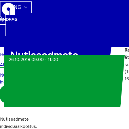
ENG
Ta
Ka
Nutiseadmete
Home
m
R
26.10.2018 09:00 - 11:00
r
ALWs
individuaalkoolitus
(
Nutiseadmete
16
individuaalkoolitus
Logi sisse
koordinaatorina
Nutiseadmete
individuaalkoolitus.