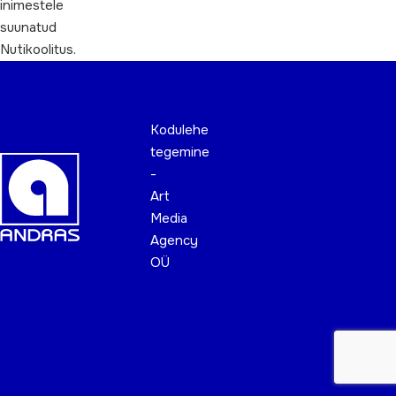
inimestele
suunatud
Nutikoolitus.
Kodulehe
tegemine
-
Art
Media
Agency
OÜ