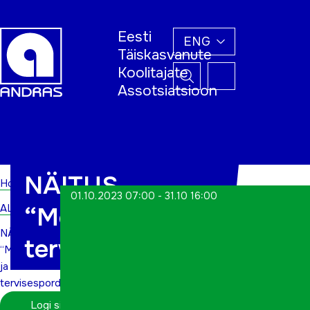
Eesti
ENG
Täiskasvanute
Koolitajate
Assotsiatsioon
Home
NÄITUS
Home
01.10.2023 07:00 - 31.10 16:00
ALWs
“Mõtlemisest ja
NÄITUS
tervisespordist”
“Mõtlemisest
ja
tervisespordist”
Logi sisse