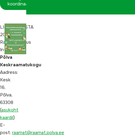
koordinaatorina
LIIKUMISAASTA
2023
Raamatunäitus
Info:
Põlva
Keskraamatukogu
Aadress:
Kesk
16,
Põlva,
63308
(
asukoht
kaardil
)
E-
post:
raamat@raamat.polva.ee