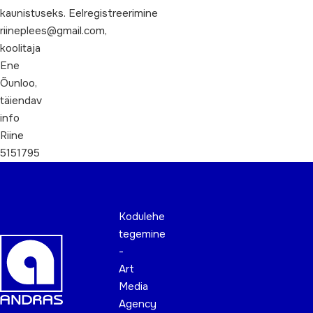
kaunistuseks. Eelregistreerimine
riineplees@gmail.com,
koolitaja
Ene
Õunloo,
täiendav
info
Riine
5151795
Kodulehe
tegemine
-
Art
Media
Agency