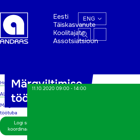
Eesti
ENG
Täiskasvanute
Koolitajate
Assotsiatsioon
Home
Märgviltimise
Home
11.10.2020 09:00 - 14:00
ALWs
töötuba
Märgviltimise
töötuba
Logi sisse
koordinaatorina