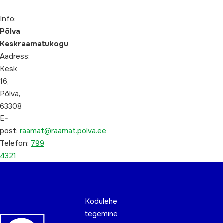
Info:
Põlva
Keskraamatukogu
Aadress:
Kesk
16,
Põlva,
63308
E-
post:
raamat@raamat.polva.ee
Telefon:
799
4321
Kodulehe
tegemine