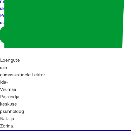
nende
ületamine.
ületamine.
Psühholoogilised
Psühholoogilised
soovitused”.
soovitused”.
Logi sisse
koordinaatorina
Loengute
sari
gümassistidele.Lektor
Ida-
Virumaa
Rajaleidja
keskuse
psühholoog
Natalja
Zorina.