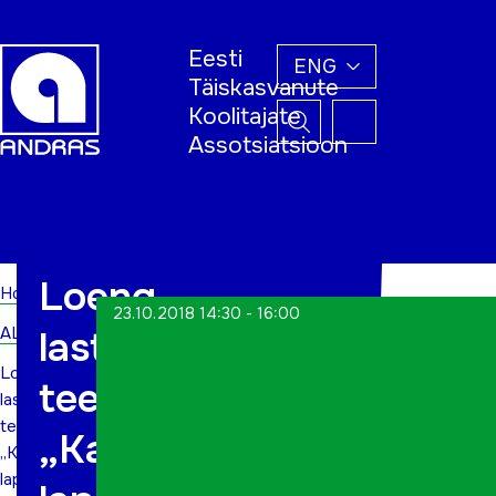
Eesti
ENG
Täiskasvanute
Koolitajate
Assotsiatsioon
Home
Loeng
Home
23.10.2018 14:30 - 16:00
ALWs
lastevanematele
Loeng
teemal:
lastevanematele
teemal:
„Kaasaegne
„Kaasaegne
laps.