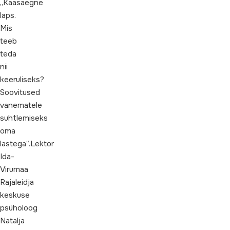
„Kaasaegne
laps.
Mis
teeb
teda
nii
keeruliseks?
Soovitused
vanematele
suhtlemiseks
oma
lastega“.Lektor
Ida-
Virumaa
Rajaleidja
keskuse
psüholoog
Natalja