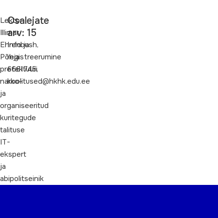
Osalejate
Lektor
arv: 15
Illimar
Ehrenbush,
Info ja
Põhja
registreerumine
prefektuuri
6661745,
narko-
koolitused@hkhk.edu.ee
ja
organiseeritud
kuritegude
talituse
IT-
ekspert
ja
abipolitseinik