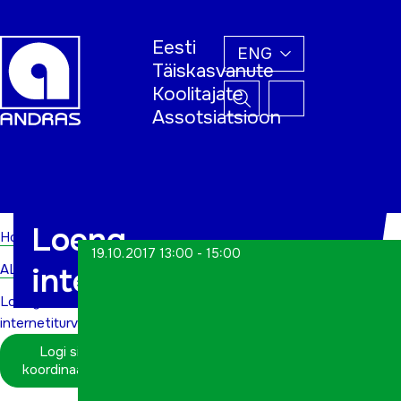
Eesti
ENG
Täiskasvanute
Koolitajate
Assotsiatsioon
Home
Loeng
Home
19.10.2017 13:00 - 15:00
ALWs
internetiturvalisusest
Loeng
internetiturvalisusest
Logi sisse
koordinaatorina