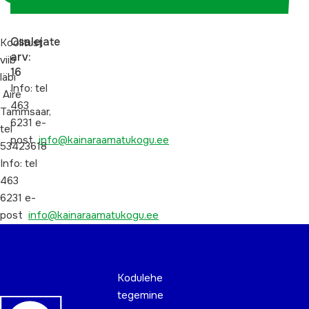
Osalejate
Koolitust
arv:
viib
16
läbi
Info: tel
Aire
463
Tammsaar,
6231 e-
tel
post
info@kainaraamatukogu.ee
53423618
Info: tel
463
6231 e-
post
info@kainaraamatukogu.ee
Kodulehe
tegemine