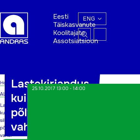
Eesti
ENG
Täiskasvanute
Koolitajate
Assotsiatsioon
Home
Lastekirjandus
Home
25.10.2017 13:00 - 14:00
ALWs
kui sild
Lastekirjandus
põlvkondade
kui
sild
vahel
põlvkondade
vahel