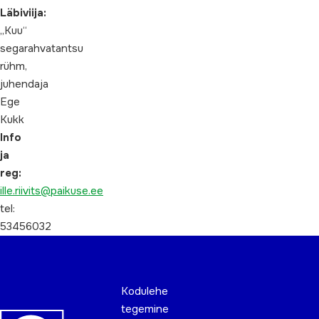
Läbiviija:
„Kuu“
segarahvatantsu
rühm,
juhendaja
Ege
Kukk
Info
ja
reg:
ille.riivits@paikuse.ee
tel:
53456032
Kodulehe
tegemine