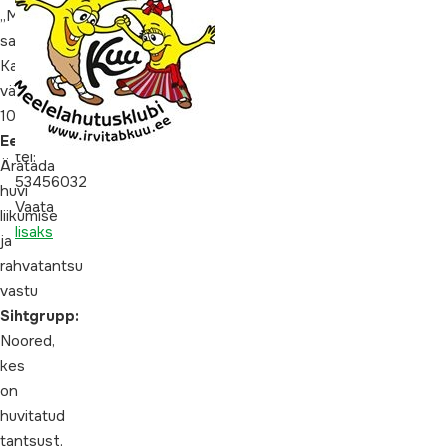
4
„Mesimummi“
Info
saalis
ja
Kastani
registreerimine
väikekoht
vajalik:
10
ille.riivits@paikuse.ee
Eesmärk:
tel:
Äratada
53456032
huvi
Vaata
liikumise
lisaks
ja
rahvatantsu
vastu
Sihtgrupp:
Noored,
kes
on
huvitatud
tantsust.