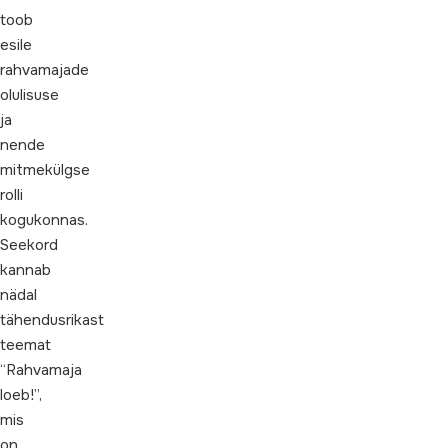
toob
esile
rahvamajade
olulisuse
ja
nende
mitmekülgse
rolli
kogukonnas.
Seekord
kannab
nädal
tähendusrikast
teemat
“Rahvamaja
loeb!”,
mis
on