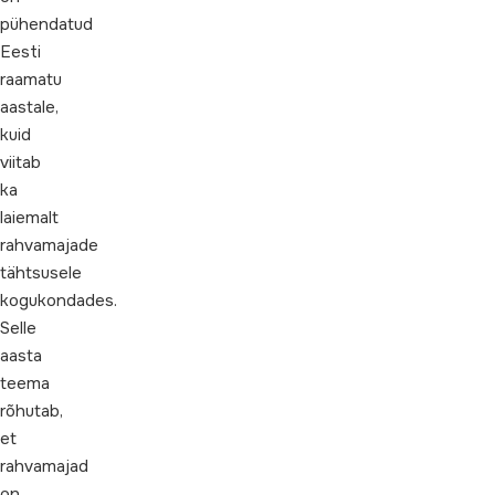
pühendatud
Eesti
raamatu
aastale,
kuid
viitab
ka
laiemalt
rahvamajade
tähtsusele
kogukondades.
Selle
aasta
teema
rõhutab,
et
rahvamajad
on