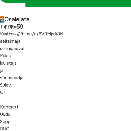
Osalejate
arv: 59
Tähistame
Kurtna
https://fb.me/e/6VBMjsA8N
seltsimaja
sünnipäeva!
Külas
luuletaja
ja
sõnaseadja
Sulev
Oll
Kontsert:
Uudo
Sepp
DUO