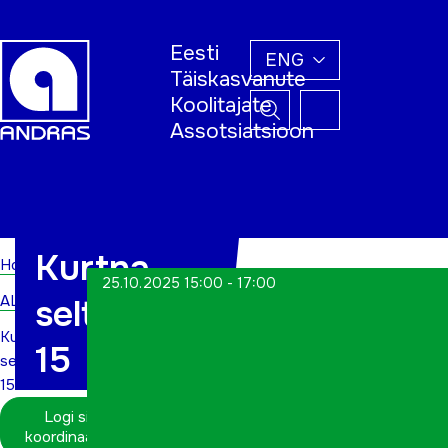
Eesti
ENG
Täiskasvanute
Koolitajate
Assotsiatsioon
Home
Kurtna
Home
25.10.2025 15:00 - 17:00
ALWs
seltsimaja
Kurtna
15
seltsimaja
15
Logi sisse
koordinaatorina