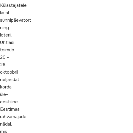
Külastajatele
laual
sünnipäevatort
ning
loterii.
Ühtlasi
toimub
20.–
26.
oktoobril
neljandat
korda
üle-
eestiline
Eestimaa
rahvamajade
nädal,
mis