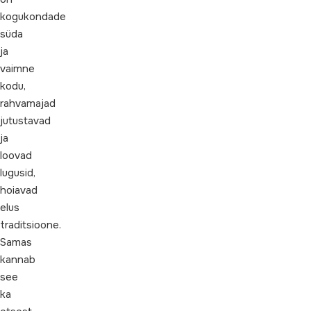
kogukondade
süda
ja
vaimne
kodu,
rahvamajad
jutustavad
ja
loovad
lugusid,
hoiavad
elus
traditsioone.
Samas
kannab
see
ka