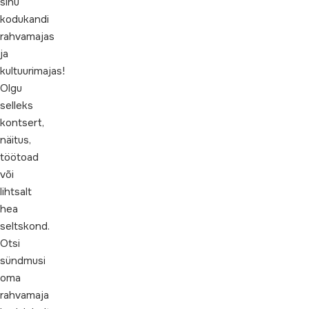
sinu
kodukandi
rahvamajas
ja
kultuurimajas!
Olgu
selleks
kontsert,
näitus,
töötoad
või
lihtsalt
hea
seltskond.
Otsi
sündmusi
oma
rahvamaja