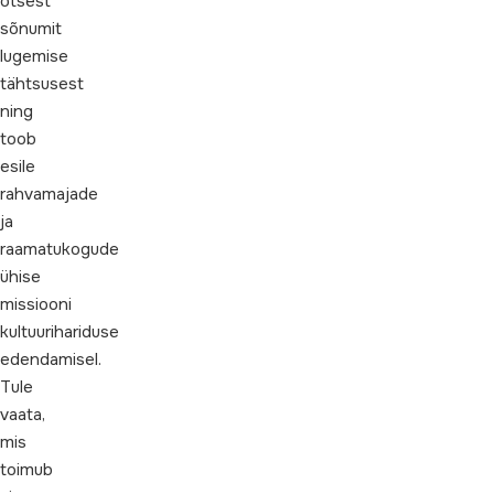
otsest
sõnumit
lugemise
tähtsusest
ning
toob
esile
rahvamajade
ja
raamatukogude
ühise
missiooni
kultuurihariduse
edendamisel.
Tule
vaata,
mis
toimub