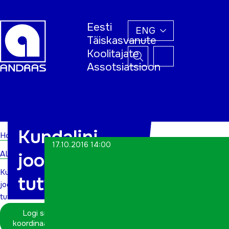
Eesti
ENG
Täiskasvanute
Koolitajate
Assotsiatsioon
Home
Kundalini
Home
17.10.2016 14:00
ALWs
jooga
Kundalini
tutvustamine
jooga
tutvustamine
Logi sisse
koordinaatorina